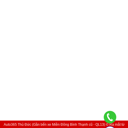
Auto365 Thủ Đức (Gần bến xe Miền Đông Bình Thạnh cũ - QL13) © Ra mắt từ