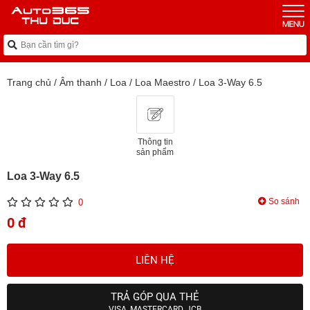
Trang chủ
/
Âm thanh
/
Loa
/
Loa Maestro
/
Loa 3-Way 6.5
Thông tin
sản phẩm
Loa 3-Way 6.5
So sánh
0
0 đ
LIÊN HỆ
TRẢ GÓP QUA THẺ
VISA, MASTERCARD, JCB