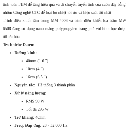
tính toán FEM để tăng hiệu quả và di chuyển tuyến tính của cuộn dây bằng
nhôm Công nghệ CTC để loại bỏ nhiệt tối ưu và hiệu suất tốt nhất
Trình điều khiển tầm trung MM 4008 và trình điều khiển loa trầm MW
6508 đang sử dụng nano màng polypropylen tráng phủ với hình học được
tối ưu hóa.
Teschniche Daten:
Đường kính:
40mm (1.6 ")
10cm (4 ")
16cm (6,5 ")
Nguyên tắc:
Hệ thống 3 thành phần
Xử lý năng lượng:
RMS 90 W
Tối đa 295 W.
Trở kháng:
4Ohm
Freq. Đáp ứng:
28 - 32.000 Hz