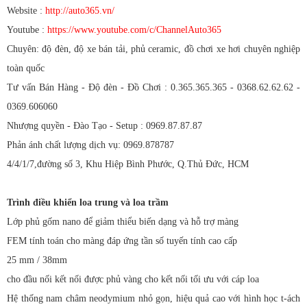
Website :
http://auto365.vn/
Youtube :
https://www.youtube.com/c/ChannelAuto365
Chuyên: độ đèn, độ xe bán tải, phủ ceramic, đồ chơi xe hơi chuyên nghiệp
toàn quốc
Tư vấn Bán Hàng - Độ đèn - Đồ Chơi : 0.365.365.365 - 0368.62.62.62 -
0369.606060
Nhượng quyền - Đào Tạo - Setup : 0969.87.87.87
Phản ánh chất lượng dịch vụ: 0969.878787
4/4/1/7,đường số 3, Khu Hiệp Bình Phước, Q.Thủ Đức, HCM
Trình điều khiển loa trung và loa trầm
Lớp phủ gốm nano để giảm thiểu biến dạng và hỗ trợ màng
FEM tính toán cho màng đáp ứng tần số tuyến tính cao cấp
25 mm / 38mm
cho đầu nối kết nối được phủ vàng cho kết nối tối ưu với cáp loa
Hệ thống nam châm neodymium nhỏ gọn, hiệu quả cao với hình học t-ách