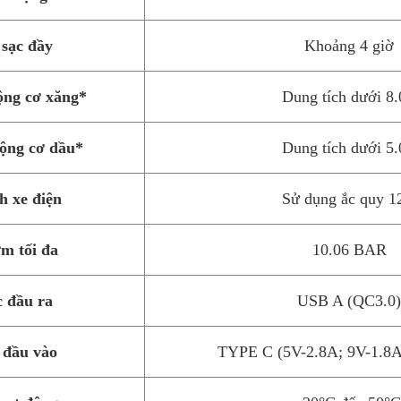
 sạc đầy
Khoảng 4 giờ
ộng cơ xăng*
Dung tích dưới 8
động cơ dầu*
Dung tích dưới 5
h xe điện
Sử dụng ắc quy 
ơm tối đa
10.06 BAR
c đầu ra
USB A (QC3.0
 đầu vào
TYPE C (5V-2.8A; 9V-1.8