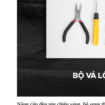
Nâng cấp đèn pin chiếu sáng, bổ sung 