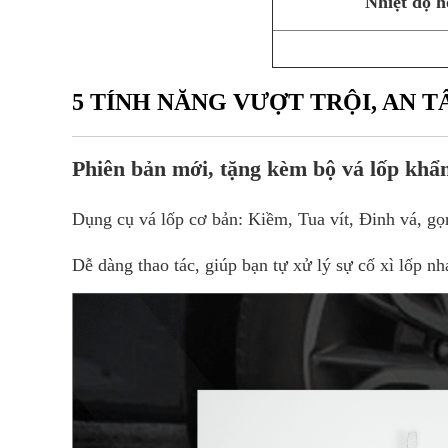
Nhiệt độ 
5 TÍNH NĂNG VƯỢT TRỘI, AN 
Phiên bản mới, tặng kèm bộ vá lốp khẩ
Dụng cụ vá lốp cơ bản: Kiềm, Tua vít, Đinh vá, g
Dễ dàng thao tác, giúp bạn tự xử lý sự cố xì lốp n