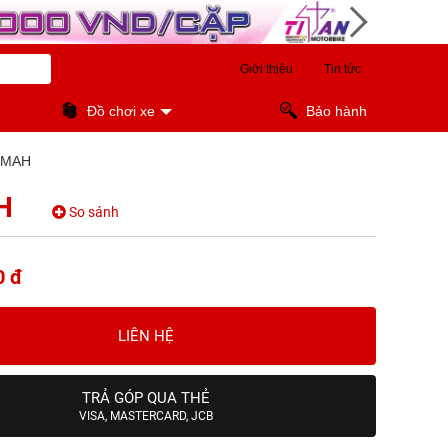
Giới thiệu
Tin tức
Đồ chơi xe
Bảo hành
0MAH
H
So sánh
0 đ
LIÊN HỆ
TRẢ GÓP QUA THẺ
VISA, MASTERCARD, JCB