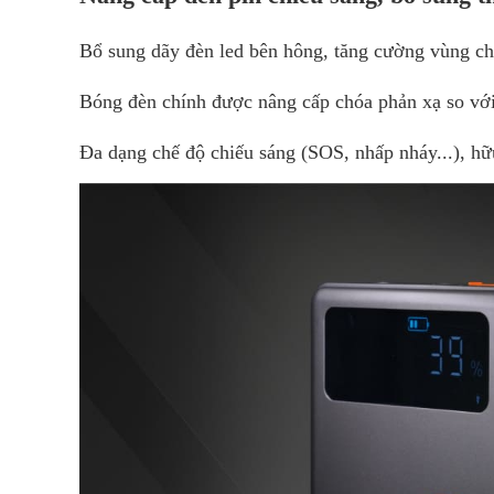
Bổ sung dãy đèn led bên hông, tăng cường vùng chiế
Bóng đèn chính được nâng cấp chóa phản xạ so với
Đa dạng chế độ chiếu sáng (SOS, nhấp nháy...), hữ