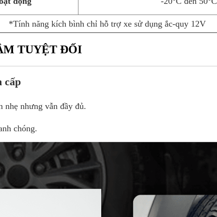
hoạt động
-20°C đến 50°
*Tính năng kích bình chỉ hỗ trợ xe sử dụng ắc-quy 12V
TÂM TUYỆT ĐỐI
n cấp
ọn nhẹ nhưng vẫn đầy đủ.
hanh chóng.