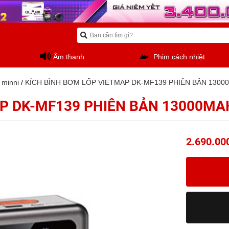
Âm thanh
Phim cách nhiệt
 minni
/
KÍCH BÌNH BƠM LỐP VIETMAP DK-MF139 PHIÊN BẢN 1300
AP DK-MF139 PHIÊN BẢN 13000MA
2.690.00