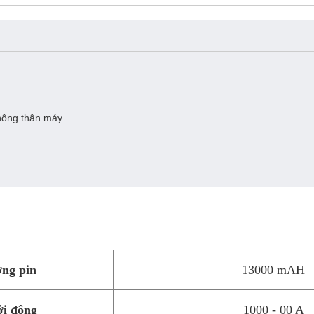
hông thân máy
ợng pin
13000 mAH
ởi động
1000 - 00 A