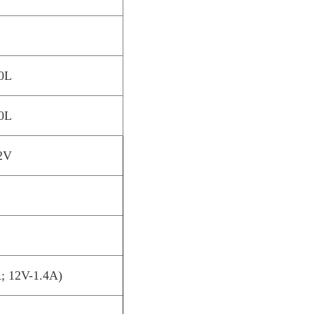
.0L
.0L
12V
)
A; 12V-1.4A)