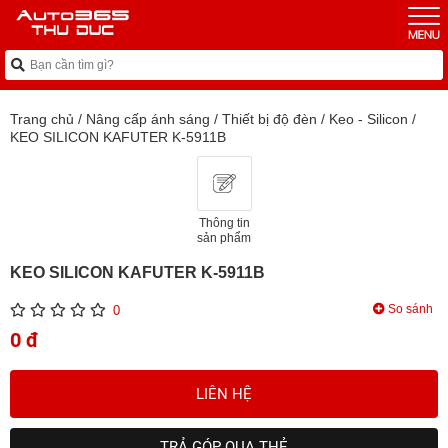
Trang chủ
/
Nâng cấp ánh sáng
/
Thiết bị độ đèn
/
Keo - Silicon
/
KEO SILICON KAFUTER K-5911B
Thông tin
sản phẩm
KEO SILICON KAFUTER K-5911B
So sánh
0
0 đ
LIÊN HỆ
TRẢ GÓP QUA THẺ