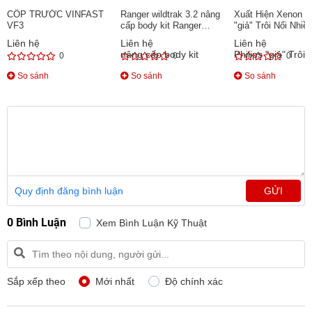
CỐP TRƯỚC VINFAST
Ranger wildtrak 3.2 nâng
Xuất Hiện Xenon Ph
VF3
cấp body kit Ranger
"giả" Trôi Nổi Nhiề
Raptor 2019
Thị Trường
Liên hệ
Liên hệ
Liên hệ
0
0
0
So sánh
So sánh
So sánh
Quy định đăng bình luận
GỬI
0 Bình Luận
Xem Bình Luận Kỹ Thuật
Sắp xếp theo
Mới nhất
Độ chính xác