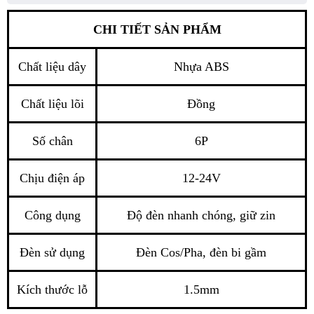
CHI TIẾT SẢN PHẨM
Chất liệu dây
Nhựa ABS
Chất liệu lõi
Đồng
Số chân
6P
Chịu điện áp
12-24V
Công dụng
Độ đèn nhanh chóng, giữ zin
Đèn sử dụng
Đèn Cos/Pha, đèn bi gầm
Kích thước lỗ
1.5mm