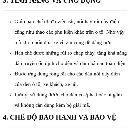
3. TÍNH NĂNG VÀ ỨNG DỤNG
Giúp hạn chế tối đa việc cắt, nối hay rút dây điện 
cũng như tháo các phụ kiện khác trên ô tô. Nhờ vậy 
mà khi muốn đưa xe về zin cũng dễ dàng hơn.
Hạn chế được những rủi ro chập cháy, tăng khả năng 
dẫn truyền ổn định cho đèn và đảm bảo an toàn điện.
Được ứng dụng rộng rãi cho các đầu nối dây điện 
của đèn ô tô, xe khách, xe tải.
Lưu ý: sử dụng được cho đèn cos/pha hoặc bi gầm 
và không cần dùng kèm bộ giải mã.
4. CHẾ ĐỘ BẢO HÀNH VÀ BẢO VỆ