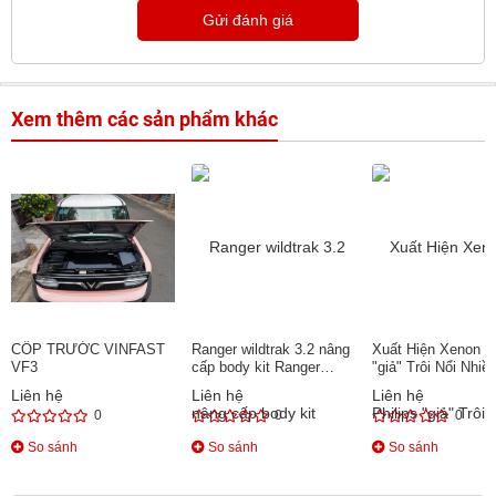
Gửi đánh giá
Xem thêm các sản phẩm khác
CỐP TRƯỚC VINFAST
Ranger wildtrak 3.2 nâng
Xuất Hiện Xenon Ph
VF3
cấp body kit Ranger
"giả" Trôi Nổi Nhiề
Raptor 2019
Thị Trường
Liên hệ
Liên hệ
Liên hệ
0
0
0
So sánh
So sánh
So sánh