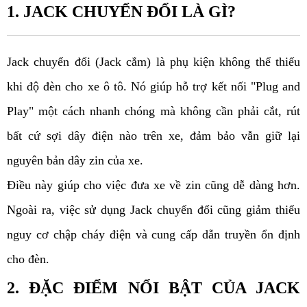
1. JACK CHUYỂN ĐỔI LÀ GÌ?
Jack chuyển đổi (Jack cắm) là phụ kiện không thể thiếu 
khi độ đèn cho xe ô tô. Nó giúp hỗ trợ kết nối "Plug and 
Play" một cách nhanh chóng mà không cần phải cắt, rút 
bất cứ sợi dây điện nào trên xe, đảm bảo vẫn giữ lại 
nguyên bản dây zin của xe. 
Điều này giúp cho việc đưa xe về zin cũng dễ dàng hơn. 
Ngoài ra, việc sử dụng Jack chuyển đổi cũng giảm thiểu 
nguy cơ chập cháy điện và cung cấp dẫn truyền ổn định 
cho đèn.
2. ĐẶC ĐIỂM NỔI BẬT CỦA JACK 