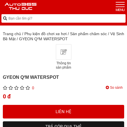
Trang chủ
/
Phụ kiện đồ chơi xe hơi
/
Sản phẩm chăm sóc
/
Vệ Sinh
Bề Mặt
/
GYEON Q²M WATERSPOT
Thông tin
sản phẩm
GYEON Q²M WATERSPOT
So sánh
0
0 đ
LIÊN HỆ
TRẢ GÓP QUA THẺ