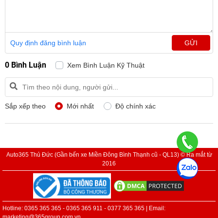
Quy định đăng bình luận
GỬI
0 Bình Luận
Xem Bình Luận Kỹ Thuật
Sắp xếp theo
Mới nhất
Độ chính xác
Auto365 Thủ Đức (Gần bến xe Miền Đông Bình Thạnh cũ - QL13) © Ra mắt từ
2016
Hotline: 0365 365 365 - 0365 365 911 - 0377 365 365 | Email:
marketing@365group.com.vn