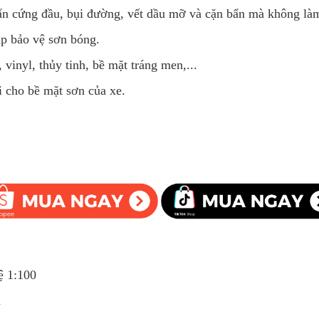
i bẩn cứng đầu, bụi đường, vết dầu mỡ và cặn bẩn mà không là
áp bảo vệ sơn bóng.
 vinyl, thủy tinh, bề mặt tráng men,...
i cho bề mặt sơn của xe.
ệ 1:100
h