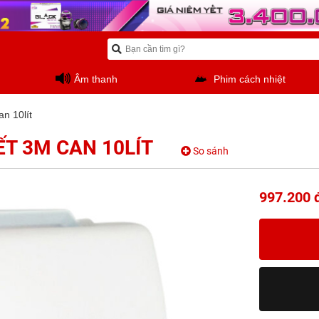
Âm thanh
Phim cách nhiệt
an 10lít
ẾT 3M CAN 10LÍT
So sánh
997.200 