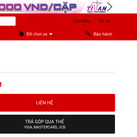
Giới thiệu
Tin tức
Đồ chơi xe
Bảo hành
đ
LIÊN HỆ
TRẢ GÓP QUA THẺ
VISA, MASTERCARD, JCB