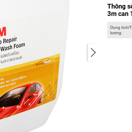
Thông số
3m can 1
Dung tích/
lượng: