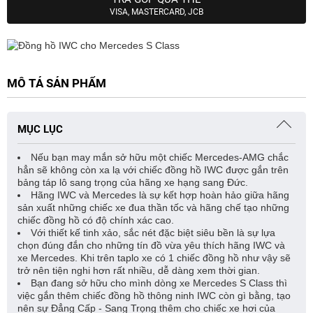
VISA, MASTERCARD, JCB
MÔ TẢ SẢN PHẨM
MỤC LỤC
Nếu bạn may mắn sở hữu một chiếc Mercedes-AMG chắc
hẳn sẽ không còn xa lạ với chiếc đồng hồ IWC được gắn trên
bảng táp lô sang trọng của hãng xe hạng sang Đức.
Hãng IWC và Mercedes là sự kết hợp hoàn hảo giữa hãng
sản xuất những chiếc xe đua thần tốc và hãng chế tạo những
chiếc đồng hồ có độ chính xác cao.
Với thiết kế tinh xảo, sắc nét đặc biệt siêu bền là sự lựa
chọn đúng đắn cho những tín đồ vừa yêu thích hãng IWC và
xe Mercedes. Khi trên taplo xe có 1 chiếc đồng hồ như vậy sẽ
trở nên tiện nghi hơn rất nhiều, dễ dàng xem thời gian.
Bạn đang sở hữu cho mình dòng xe Mercedes S Class thì
việc gắn thêm chiếc đồng hồ thông ninh IWC còn gì bằng, tạo
nên sự Đẳng Cấp - Sang Trọng thêm cho chiếc xe hơi của