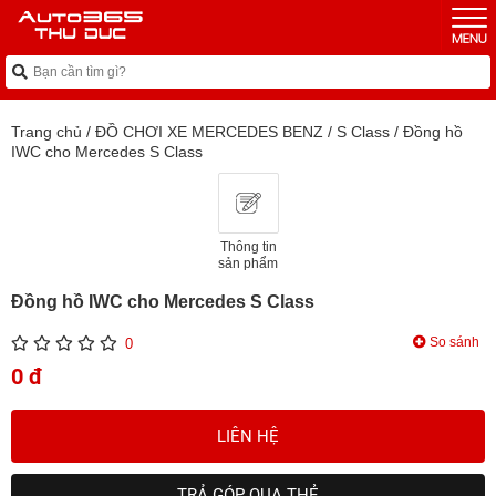
Trang chủ
/
ĐỒ CHƠI XE MERCEDES BENZ
/
S Class
/
Đồng hồ
IWC cho Mercedes S Class
Thông tin
sản phẩm
Đồng hồ IWC cho Mercedes S Class
So sánh
0
0 đ
LIÊN HỆ
TRẢ GÓP QUA THẺ