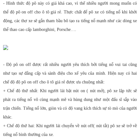
- Hình thức độ pô này có giá khá cao, vì thế nhiều người mong muốn có
thể độ pô on off cho ô tô giá rẻ. Thực chất để pô xe có tiếng nổ khi khởi
động, các thợ xe sẽ gắn tham bầu bô tạo ra tiếng nổ mạnh như các dòng xe
thể thao cao cấp lamborghini, Porsche….
- Độ pô on off được rất nhiều người yêu thích bởi tiếng nổ vui tai cũng
như tạo sự đẳng cấp và sành điệu cho xế yêu của mình. Hiện nay có hai
chế độ độ pô on off cho ô tô giá rẻ được ưa chuộng nhất:
+ Chế độ thứ nhất: Khi người lái bật nút on ( nút mở), pô xe lập tức sẽ
phát ra tiếng nổ vô cùng mạnh mẽ và hùng dung như một đấu sĩ sắp vào
trận chiến. Tiếng nổ lớn, giòn và có độ vang kích thích sự tò mò của người
khác.
+ Chế độ thứ hai: Khi người lái chuyển về nút off( nút tắt) pô xe sẽ trở về
tiếng nổ bình thường của xe.