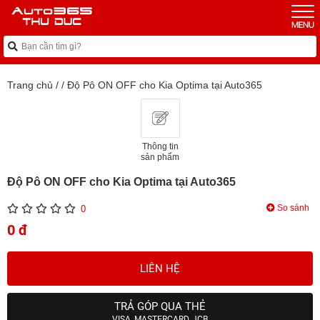
Trang chủ
/
/
Độ Pô ON OFF cho Kia Optima tại Auto365
Thông tin
sản phẩm
Độ Pô ON OFF cho Kia Optima tại Auto365
So sánh
0
0 đ
LIÊN HỆ
TRẢ GÓP QUA THẺ
VISA, MASTERCARD, JCB