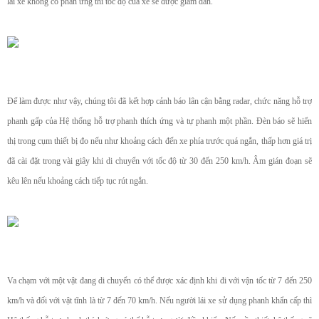
lái xe không có phản ứng thì tốc độ của xe sẽ được giảm dần.
Để làm được như vậy, chúng tôi đã kết hợp cảnh báo lân cận bằng radar, chức năng hỗ trợ
phanh gấp của Hệ thống hỗ trợ phanh thích ứng và tự phanh một phần. Đèn báo sẽ hiển
thị trong cụm thiết bị đo nếu như khoảng cách đến xe phía trước quá ngắn, thấp hơn giá trị
đã cài đặt trong vài giây khi di chuyển với tốc độ từ 30 đến 250 km/h. Âm gián đoạn sẽ
kêu lên nếu khoảng cách tiếp tục rút ngắn.
Va chạm với một vật đang di chuyển có thể được xác định khi đi với vận tốc từ 7 đến 250
km/h và đối với vật tĩnh là từ 7 đến 70 km/h. Nếu người lái xe sử dụng phanh khẩn cấp thì