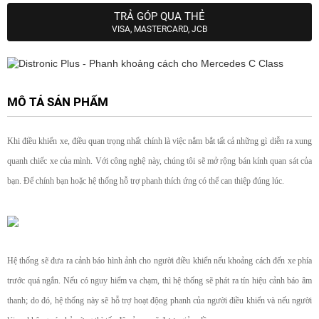
TRẢ GÓP QUA THẺ
VISA, MASTERCARD, JCB
MÔ TẢ SẢN PHẨM
Khi điều khiển xe, điều quan trọng nhất chính là việc nắm bắt tất cả những gì diễn ra xung
quanh chiếc xe của mình. Với công nghệ này, chúng tôi sẽ mở rộng bán kính quan sát của
bạn. Để chính bạn hoặc hệ thống hỗ trợ phanh thích ứng có thể can thiệp đúng lúc.
Hệ thống sẽ đưa ra cảnh báo hình ảnh cho người điều khiển nếu khoảng cách đến xe phía
trước quá ngắn. Nếu có nguy hiểm va chạm, thì hệ thống sẽ phát ra tín hiệu cảnh báo âm
thanh; do đó, hệ thống này sẽ hỗ trợ hoạt động phanh của người điều khiển và nếu người