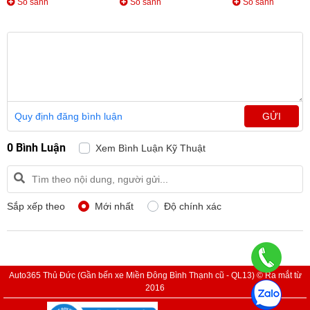
So sánh
So sánh
So sánh
Quy định đăng bình luận
GỬI
0 Bình Luận
Xem Bình Luận Kỹ Thuật
Sắp xếp theo
Mới nhất
Độ chính xác
Auto365 Thủ Đức (Gần bến xe Miền Đông Bình Thạnh cũ - QL13) © Ra mắt từ
2016