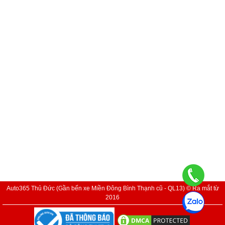
Auto365 Thủ Đức (Gần bến xe Miền Đông Bình Thạnh cũ - QL13) © Ra mắt từ
2016