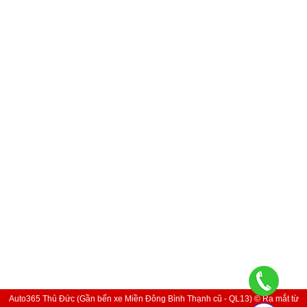
Auto365 Thủ Đức (Gần bến xe Miền Đông Bình Thạnh cũ - QL13) © Ra mắt từ