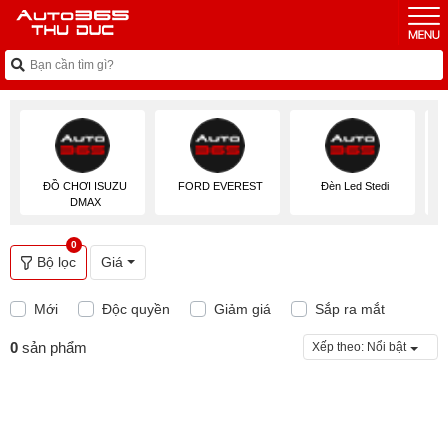
ĐỒ CHƠI ISUZU
FORD EVEREST
Đèn Led Stedi
Đ
DMAX
0
Bộ lọc
Giá
Mới
Độc quyền
Giảm giá
Sắp ra mắt
0
sản phẩm
Xếp theo:
Nổi bật