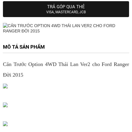
TRẢ GÓP QUA THẺ
VISA, MASTERCARD, JCB
MÔ TẢ SẢN PHẨM
Cản Trước Option 4WD Thái Lan Ver2 cho Ford Ranger
Đời 2015