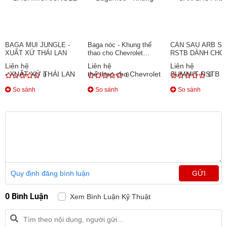
BAGA MUI JUNGLE -
Baga nóc - Khung thể
CẢN SAU ARB S
XUẤT XỨ THÁI LAN
thao cho Chevrolet
RSTB DÀNH CHO
Colorado
RANGER/ BT50
Liên hệ
Liên hệ
Liên hệ
0
0
0
So sánh
So sánh
So sánh
Quy định đăng bình luận
GỬI
0 Bình Luận
Xem Bình Luận Kỹ Thuật