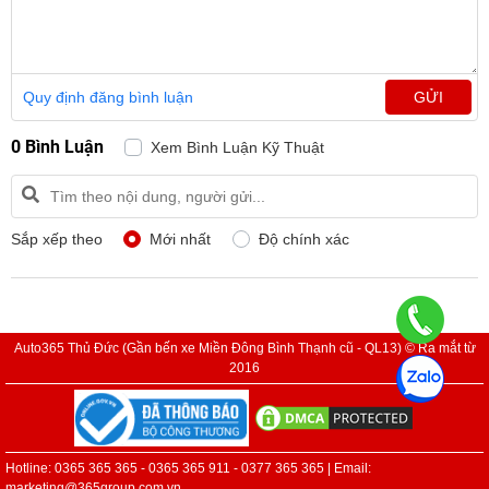
Quy định đăng bình luận
GỬI
0 Bình Luận
Xem Bình Luận Kỹ Thuật
Sắp xếp theo
Mới nhất
Độ chính xác
Auto365 Thủ Đức (Gần bến xe Miền Đông Bình Thạnh cũ - QL13) © Ra mắt từ
2016
Hotline: 0365 365 365 - 0365 365 911 - 0377 365 365 | Email:
marketing@365group.com.vn