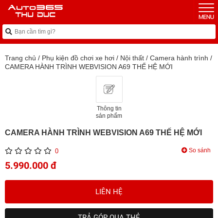
Trang chủ
/
Phụ kiện đồ chơi xe hơi
/
Nội thất
/
Camera hành trình
/
CAMERA HÀNH TRÌNH WEBVISION A69 THẾ HỆ MỚI
Thông tin
sản phẩm
CAMERA HÀNH TRÌNH WEBVISION A69 THẾ HỆ MỚI
So sánh
0
5.990.000 đ
LIÊN HỆ
TRẢ GÓP QUA THẺ