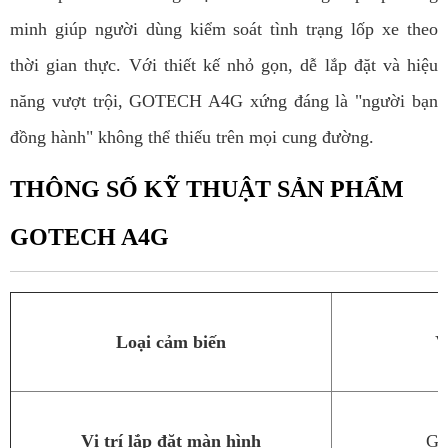
minh giúp người dùng kiểm soát tình trạng lốp xe theo
thời gian thực. Với thiết kế nhỏ gọn, dễ lắp đặt và hiệu
năng vượt trội, GOTECH A4G xứng đáng là "người bạn
đồng hành" không thể thiếu trên mọi cung đường.
THÔNG SỐ KỸ THUẬT SẢN PHẨM
GOTECH A4G
Loại cảm biến
V
Vị trí lắp đặt màn hình
Gắn