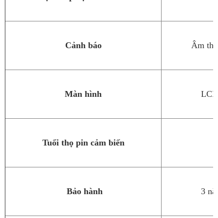
Cảnh báo
Âm tha
Màn hình
LCD 
Tuổi thọ pin cảm biến
Bảo hành
3 nă