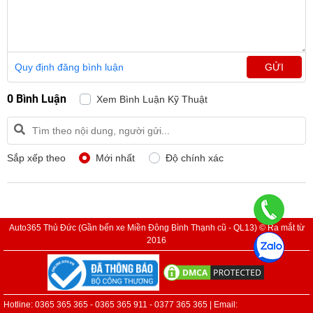
Quy định đăng bình luận
GỬI
0 Bình Luận
Xem Bình Luận Kỹ Thuật
Sắp xếp theo
Mới nhất
Độ chính xác
Auto365 Thủ Đức (Gần bến xe Miền Đông Bình Thạnh cũ - QL13) © Ra mắt từ
2016
Hotline: 0365 365 365 - 0365 365 911 - 0377 365 365 | Email: