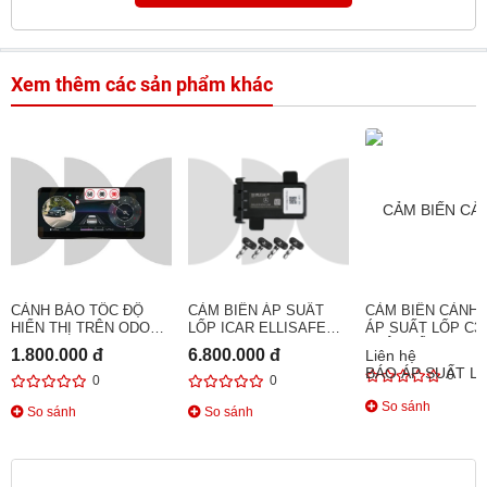
Xem thêm các sản phẩm khác
CẢNH BÁO TỐC ĐỘ
CẢM BIẾN ÁP SUẤT
CẢM BIẾN CẢNH 
HIỂN THỊ TRÊN ODO
LỐP ICAR ELLISAFE
ÁP SUẤT LỐP C3
ICAR SLIM BASIC
I50
CHÂN TẨU SẠC
1.800.000 đ
6.800.000 đ
Liên hệ
0
0
0
So sánh
So sánh
So sánh