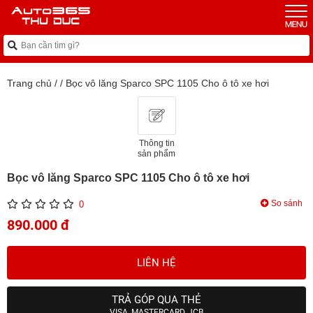
Trang chủ
/
/
Bọc vô lăng Sparco SPC 1105 Cho ô tô xe hơi
Thông tin
sản phẩm
Bọc vô lăng Sparco SPC 1105 Cho ô tô xe hơi
So sánh
0
890.000 đ
LIÊN HỆ
TRẢ GÓP QUA THẺ
VISA, MASTERCARD, JCB