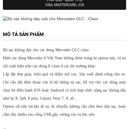
VISA, MASTERCARD, JCB
MÔ TẢ SẢN PHẨM
Bộ sạc không dây cho các dòng Mercedes GLC-class
Hiện các dòng Mercedes ở Việt Nam không được trang bị option này, và nó
chỉ xuất hiện trên các dòng E-class ở các thị trường khác.
Lắp đặt đơn giản, hiệu quả và thẩm mỹ cao. Sản xuất dành riêng cho xe.
Chỉ cần đặt điện thoại vào là hệ thống tự sạc, hỗ trợ cho các dòng máy
chạy hệ điều hành IOS hoặc Android có tích hợp chức năng sạc không dây
như Ip X, Ip8, 8 plus, Galaxy Note 7, 8, s6....
Option rất tiện lợi khi đi xe, di chuyển, không cần cầm theo dây sạc, hoặc
cắm dây nhiều vào cổng USB gây vướng víu và lộn xộn.