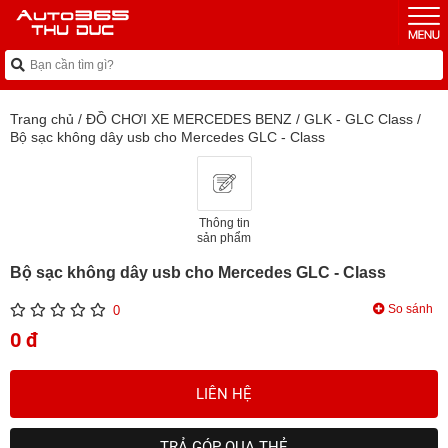
Trang chủ
/
ĐỒ CHƠI XE MERCEDES BENZ
/
GLK - GLC Class
/
Bộ sạc không dây usb cho Mercedes GLC - Class
Thông tin
sản phẩm
Bộ sạc không dây usb cho Mercedes GLC - Class
So sánh
0
0 đ
LIÊN HỆ
TRẢ GÓP QUA THẺ