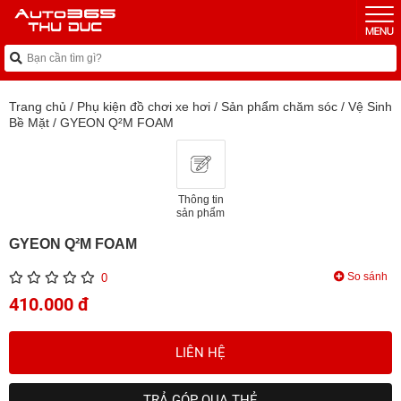
Trang chủ
/
Phụ kiện đồ chơi xe hơi
/
Sản phẩm chăm sóc
/
Vệ Sinh
Bề Mặt
/
GYEON Q²M FOAM
Thông tin
sản phẩm
GYEON Q²M FOAM
So sánh
0
410.000 đ
LIÊN HỆ
TRẢ GÓP QUA THẺ